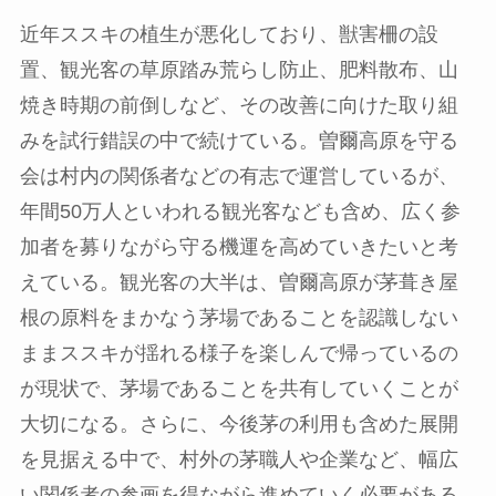
近年ススキの植生が悪化しており、獣害柵の設
置、観光客の草原踏み荒らし防止、肥料散布、山
焼き時期の前倒しなど、その改善に向けた取り組
みを試行錯誤の中で続けている。曽爾高原を守る
会は村内の関係者などの有志で運営しているが、
年間50万人といわれる観光客なども含め、広く参
加者を募りながら守る機運を高めていきたいと考
えている。観光客の大半は、曽爾高原が茅葺き屋
根の原料をまかなう茅場であることを認識しない
ままススキが揺れる様子を楽しんで帰っているの
が現状で、茅場であることを共有していくことが
大切になる。さらに、今後茅の利用も含めた展開
を見据える中で、村外の茅職人や企業など、幅広
い関係者の参画を得ながら進めていく必要がある