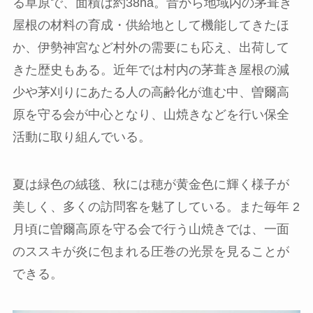
る草原で、面積は約38ha。昔から地域内の茅葺き
屋根の材料の育成・供給地として機能してきたほ
か、伊勢神宮など村外の需要にも応え、出荷して
きた歴史もある。近年では村内の茅葺き屋根の減
少や茅刈りにあたる人の高齢化が進む中、曽爾高
原を守る会が中心となり、山焼きなどを行い保全
活動に取り組んでいる。
夏は緑色の絨毯、秋には穂が黄金色に輝く様子が
美しく、多くの訪問客を魅了している。また毎年 2
月頃に曽爾高原を守る会で行う山焼きでは、一面
のススキが炎に包まれる圧巻の光景を見ることが
できる。