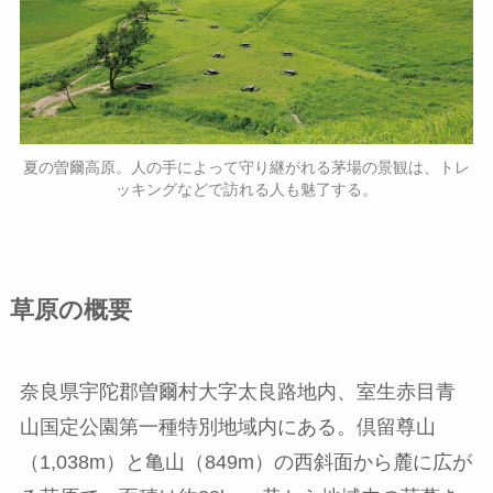
夏の曽爾高原。人の手によって守り継がれる茅場の景観は、トレ
ッキングなどで訪れる人も魅了する。
草原の概要
奈良県宇陀郡曽爾村大字太良路地内、室生赤目青
山国定公園第一種特別地域内にある。倶留尊山
（1,038m）と亀山（849m）の西斜面から麓に広が