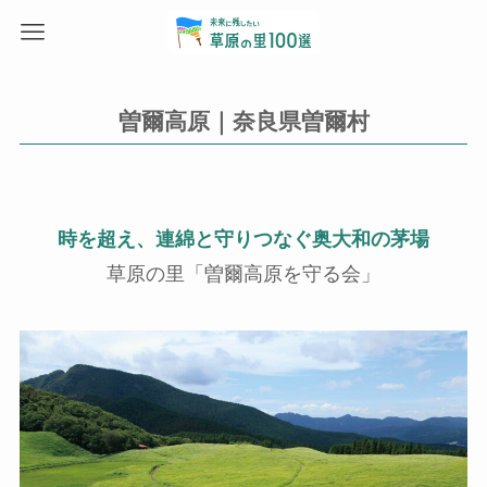
曽爾高原｜奈良県曽爾村
時を超え、連綿と守りつなぐ奥大和の茅場
草原の里「曽爾高原を守る会」